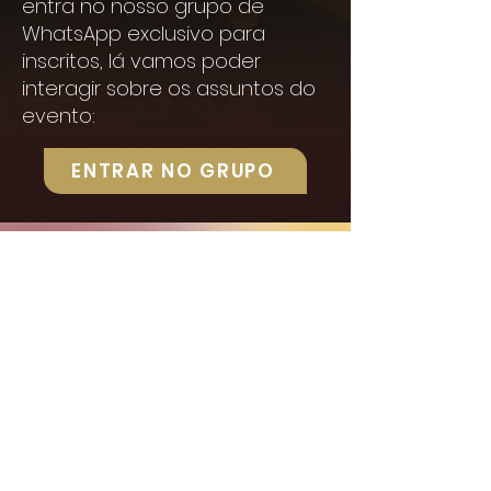
entra no nosso grupo de
WhatsApp exclusivo para
inscritos, lá vamos poder
interagir sobre os assuntos do
evento:
ENTRAR NO GRUPO
Falta só isso para
começar a Masterclass
GPX.